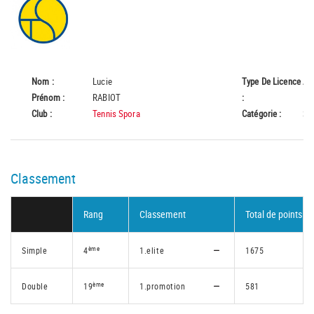
Nom :
Lucie
Type De Licence
A
Prénom :
RABIOT
:
Club :
Tennis Spora
Catégorie :
Se
Classement
Rang
Classement
Total de points
ème
Simple
4
1.elite
1675
ème
Double
19
1.promotion
581