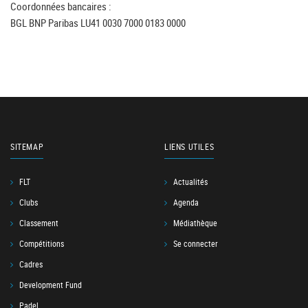
Coordonnées bancaires :
BGL BNP Paribas LU41 0030 7000 0183 0000
SITEMAP
LIENS UTILES
FLT
Actualités
Clubs
Agenda
Classement
Médiathèque
Compétitions
Se connecter
Cadres
Development Fund
Padel