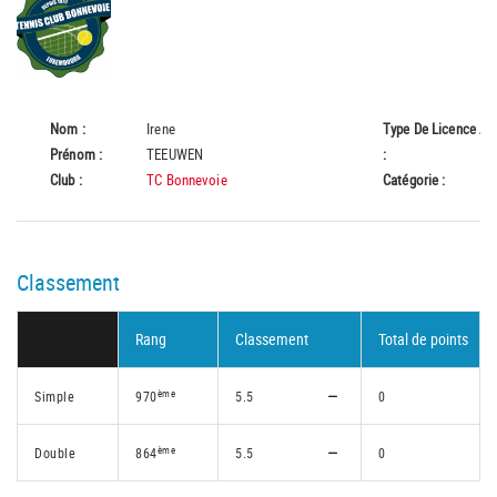
Nom :
Irene
Type De Licence
A
Prénom :
TEEUWEN
:
Club :
TC Bonnevoie
Catégorie :
55
Classement
Rang
Classement
Total de points
ème
Simple
970
5.5
0
ème
Double
864
5.5
0