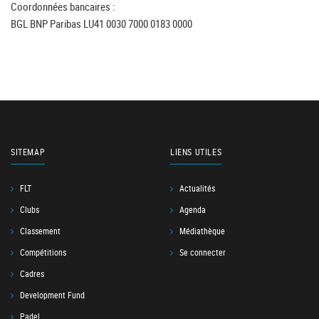
Coordonnées bancaires :
BGL BNP Paribas LU41 0030 7000 0183 0000
SITEMAP
LIENS UTILES
FLT
Actualités
Clubs
Agenda
Classement
Médiathèque
Compétitions
Se connecter
Cadres
Development Fund
Padel