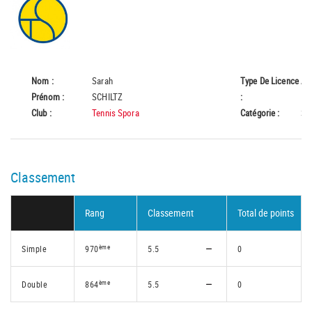
Nom :
Sarah
Type De Licence
A
Prénom :
SCHILTZ
:
Club :
Tennis Spora
Catégorie :
Se
Classement
Rang
Classement
Total de points
ème
Simple
970
5.5
0
ème
Double
864
5.5
0