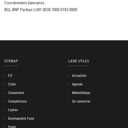
Coordonnées bancaires :
BGL BNP Paribas LU41 0030 7000 0183 0000
SITEMAP
LIENS UTILES
FLT
Actualités
Clubs
Agenda
Classement
Médiathèque
Compétitions
Se connecter
Cadres
Development Fund
Padel