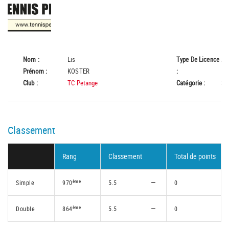
Nom :
Lis
Type De Licence
A
Prénom :
KOSTER
:
Club :
TC Petange
Catégorie :
Se
Classement
Rang
Classement
Total de points
ème
Simple
970
5.5
0
ème
Double
864
5.5
0