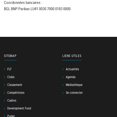
Coordonnées bancaires :
BGL BNP Paribas LU41 0030 7000 0183 0000
SITEMAP
LIENS UTILES
FLT
Actualités
Clubs
Agenda
Classement
Médiathèque
Compétitions
Se connecter
Cadres
Development Fund
Padel