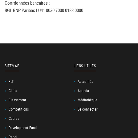
Coordonnées bancaires :
BGL BNP Paribas LU41 0030 7000 0183 0000
SITEMAP
LIENS UTILES
FLT
Actualités
Clubs
Agenda
Classement
Médiathèque
Compétitions
Se connecter
Cadres
Development Fund
Padel