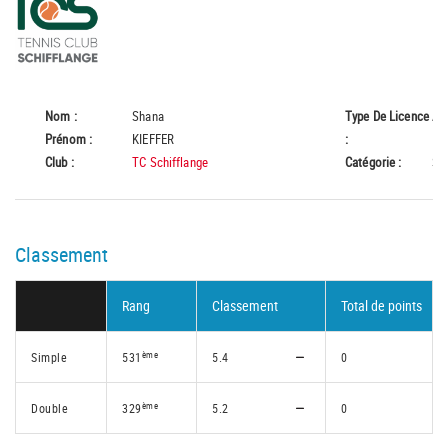
Nom :
Shana
Type De Licence
A
Prénom :
KIEFFER
:
Club :
TC Schifflange
Catégorie :
Se
Classement
Rang
Classement
Total de points
ème
Simple
531
5.4
0
ème
Double
329
5.2
0