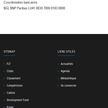
Coordonnées bancaires :
BGL BNP Paribas LU41 0030 7000 0183 0000
SITEMAP
LIENS UTILES
FLT
Actualités
Clubs
Agenda
Classement
Médiathèque
Compétitions
Se connecter
Cadres
Development Fund
Padel