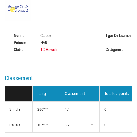
Nom :
Claude
Type De Licence
A
Prénom :
NAU
:
Club :
TC Howald
Catégorie :
Se
Classement
Rang
Classement
Total de points
ème
Simple
280
4.4
0
ème
Double
105
3.2
0