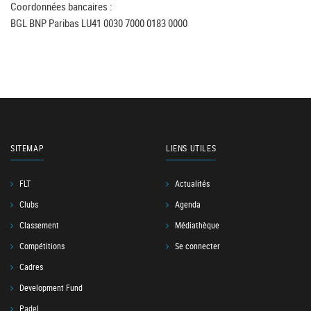
Coordonnées bancaires :
BGL BNP Paribas LU41 0030 7000 0183 0000
SITEMAP
LIENS UTILES
FLT
Actualités
Clubs
Agenda
Classement
Médiathèque
Compétitions
Se connecter
Cadres
Development Fund
Padel