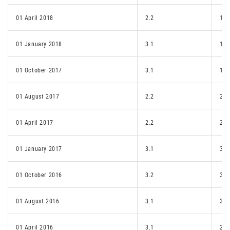
01 April 2018
2.2
1.e
01 January 2018
3.1
1.e
01 October 2017
3.1
1.e
01 August 2017
2.2
2.1
01 April 2017
2.2
2.1
01 January 2017
3.1
3.1
01 October 2016
3.2
3.1
01 August 2016
3.1
3.1
01 April 2016
3.1
2.2