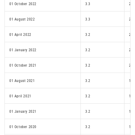
01 October 2022
3.3
2.2
01 August 2022
3.3
2.1
01 April 2022
3.2
2.1
01 January 2022
3.2
2.1
01 October 2021
3.2
2.1
01 August 2021
3.2
1.p
01 April 2021
3.2
1.p
01 January 2021
3.2
1.p
01 October 2020
3.2
1.p