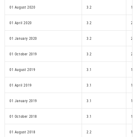
01 August 2020
3.2
1.p
01 April 2020
3.2
2.1
01 January 2020
3.2
2.1
01 October 2019
3.2
2.1
01 August 2019
3.1
1.p
01 April 2019
3.1
1.p
01 January 2019
3.1
1.e
01 October 2018
3.1
1.e
01 August 2018
2.2
1.e