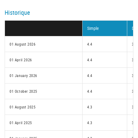
Historique
Simple
Dou
01 August 2026
4.4
3.2
01 April 2026
4.4
3.2
01 January 2026
4.4
3.2
01 October 2025
4.4
3.2
01 August 2025
4.3
3.2
01 April 2025
4.3
3.2