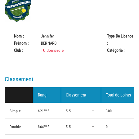
Nom :
Jennifer
Type De Licence
A
Prénom :
BERNARD
:
Club :
TC Bonnevoie
Catégorie :
Se
Classement
Rang
Classement
Total de points
ème
Simple
621
5.5
300
ème
Double
864
5.5
0