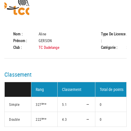
Nom :
Aline
Type De Licence
A
Prénom :
GERSON
:
Club :
TC Dudelange
Catégorie :
Se
Classement
Rang
Classement
Total de points
ème
Simple
327
5.1
0
ème
Double
222
4.3
0