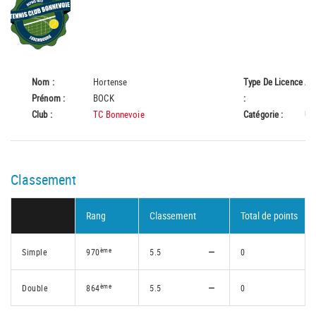
Nom :
Hortense
Type De Licence
A
Prénom :
BOCK
:
Club :
TC Bonnevoie
Catégorie :
U1
Classement
Rang
Classement
Total de points
ème
Simple
970
5.5
0
ème
Double
864
5.5
0