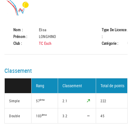
Nom :
Elisa
Type De Licence
A
Prénom :
LONGHINO
:
Club :
TC Esch
Catégorie :
U1
Classement
Rang
Classement
Total de points
ème
Simple
57
2.1
222
ème
Double
103
3.2
45