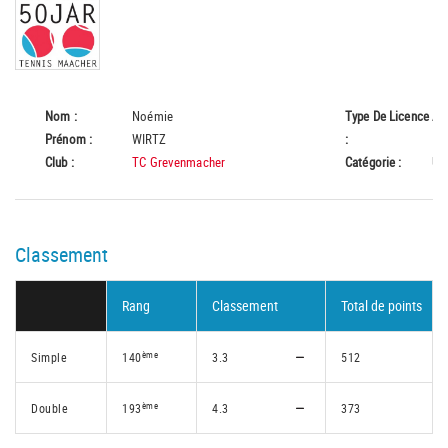
Nom :
Noémie
Type De Licence
A
Prénom :
WIRTZ
:
Club :
TC Grevenmacher
Catégorie :
U1
Classement
Rang
Classement
Total de points
ème
Simple
140
3.3
512
ème
Double
193
4.3
373