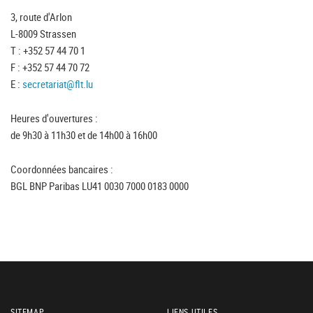
3, route d'Arlon
L-8009 Strassen
T : +352 57 44 70 1
F : +352 57 44 70 72
E :
secretariat@flt.lu
Heures d'ouvertures :
de 9h30 à 11h30 et de 14h00 à 16h00
Coordonnées bancaires :
BGL BNP Paribas LU41 0030 7000 0183 0000
SITEMAP
LIENS UTILES