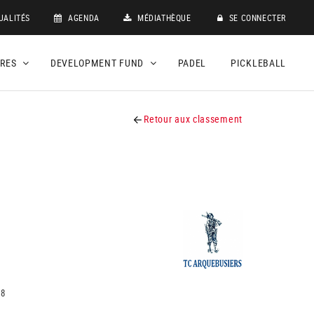
UALITÉS
AGENDA
MÉDIATHÈQUE
SE CONNECTER
DRES
DEVELOPMENT FUND
PADEL
PICKLEBALL
Retour aux classement
18