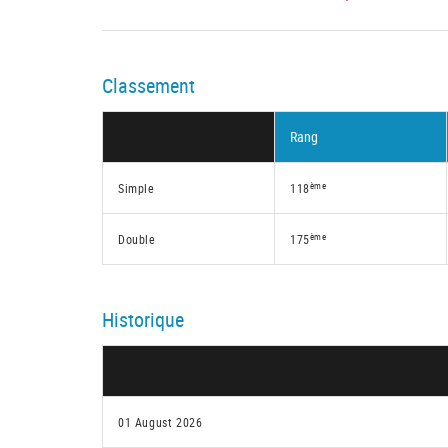
Classement
Rang
ème
Simple
118
ème
Double
175
Historique
01 August 2026