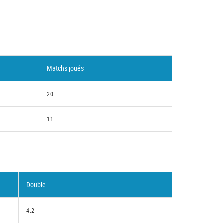
Matchs joués
20
11
Double
4.2