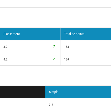
Classement
Total de points
3.2
153
4.2
120
Simple
3.2