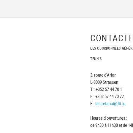
CONTACTE
LES COORDONNÉES GÉNÉR
TENNIS
3, route d'Arlon
L-8009 Strassen
T : +352 57 44 70 1
F : +352 57 44 70 72
E :
secretariat@flt.lu
Heures d'ouvertures :
de 9h30 à 11h30 et de 14