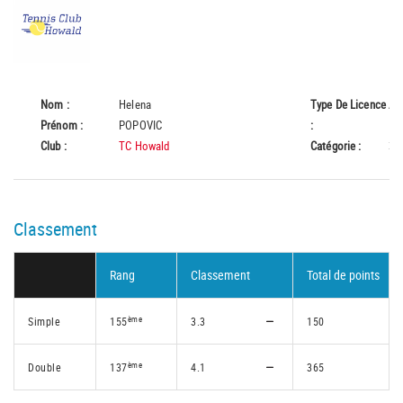
Nom :
Helena
Type De Licence
A
Prénom :
POPOVIC
:
Club :
TC Howald
Catégorie :
35
Classement
Rang
Classement
Total de points
ème
Simple
155
3.3
150
ème
Double
137
4.1
365