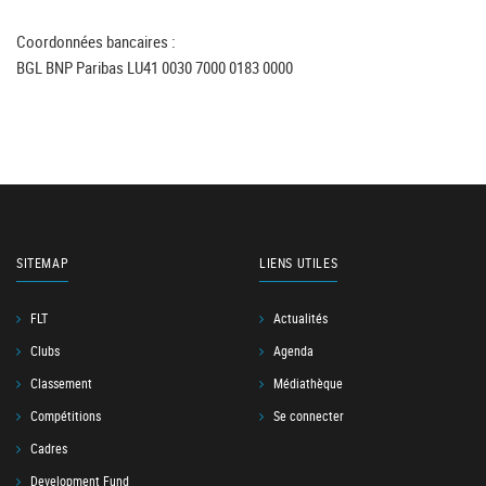
Coordonnées bancaires :
BGL BNP Paribas LU41 0030 7000 0183 0000
SITEMAP
LIENS UTILES
FLT
Actualités
Clubs
Agenda
Classement
Médiathèque
Compétitions
Se connecter
Cadres
Development Fund