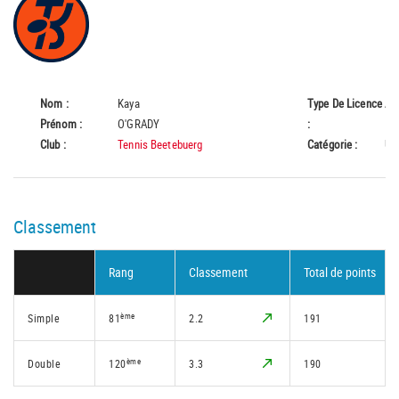
Nom :
Kaya
Type De Licence
A
Prénom :
O'GRADY
:
Club :
Tennis Beetebuerg
Catégorie :
U1
Classement
Rang
Classement
Total de points
ème
Simple
81
2.2
191
ème
Double
120
3.3
190