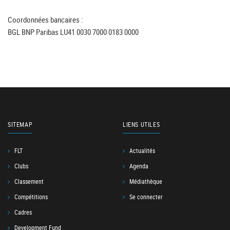
Coordonnées bancaires :
BGL BNP Paribas LU41 0030 7000 0183 0000
SITEMAP
LIENS UTILES
FLT
Actualités
Clubs
Agenda
Classement
Médiathèque
Compétitions
Se connecter
Cadres
Development Fund