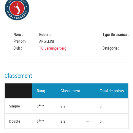
Nom :
Roberto
Type De Licence
A
Prénom :
ANGELINI
:
Club :
TC Senningerberg
Catégorie :
55
Classement
Rang
Classement
Total de points
ème
Simple
0
2.2
0
ème
Double
0
2.2
0