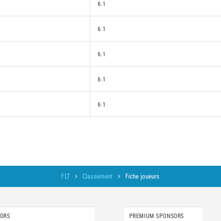
6.1
6.1
6.1
6.1
6.1
FLT
Classement
Fiche joueurs
SORS
PREMIUM SPONSORS