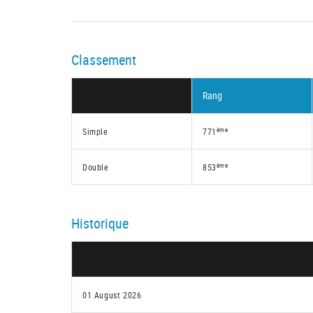
Classement
Rang
ème
Simple
771
ème
Double
853
Historique
01 August 2026