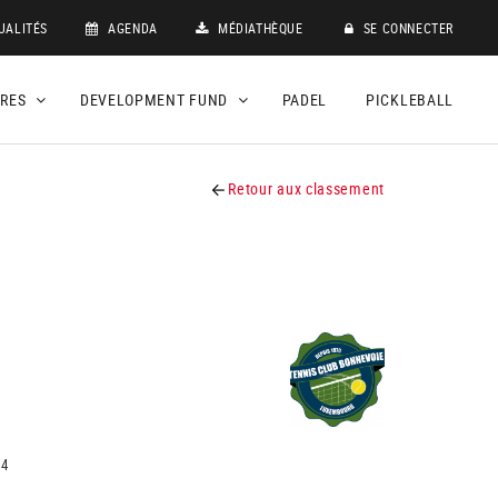
UALITÉS
AGENDA
MÉDIATHÈQUE
SE CONNECTER
DRES
DEVELOPMENT FUND
PADEL
PICKLEBALL
Retour aux classement
14