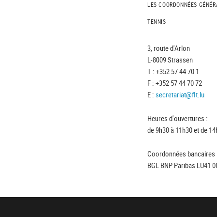
LES COORDONNÉES GÉNÉR
TENNIS
3, route d'Arlon
L-8009 Strassen
T : +352 57 44 70 1
F : +352 57 44 70 72
E :
secretariat@flt.lu
Heures d'ouvertures :
de 9h30 à 11h30 et de 14
Coordonnées bancaires 
BGL BNP Paribas LU41 0