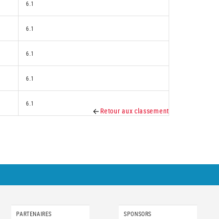
6.1
6.1
6.1
6.1
6.1
Retour aux classement
PARTENAIRES
SPONSORS