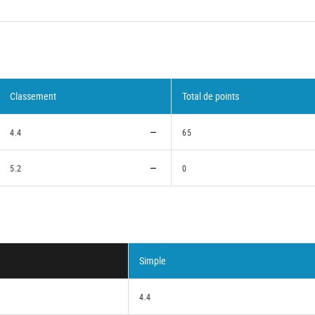
Classement
Total de points
4.4
65
5.2
0
Simple
4.4