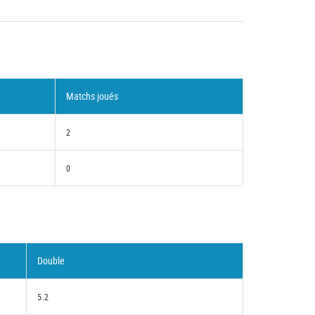
Matchs joués
2
0
Double
5.2