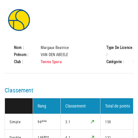
Nom :
Margaux Beatrice
Type De Licence
A
Prénom :
VAN DEN ABEELE
:
Club :
Tennis Spora
Catégorie :
U1
Classement
Rang
Classement
Total de points
ème
Simple
96
3.1
150
ème
Double
149
4.1
131