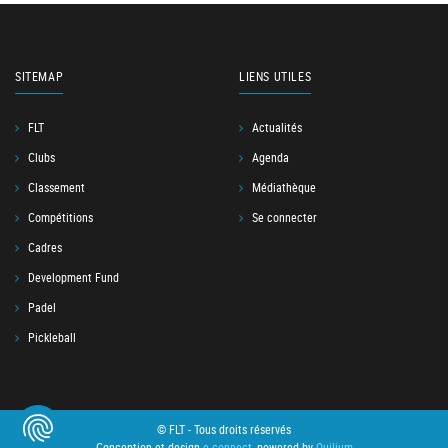
SITEMAP
LIENS UTILES
FLT
Actualités
Clubs
Agenda
Classement
Médiathèque
Compétitions
Se connecter
Cadres
Development Fund
Padel
Pickleball
© FLT - Tous droits réservés
Conception et design
e-connect
, powered by
Quilium