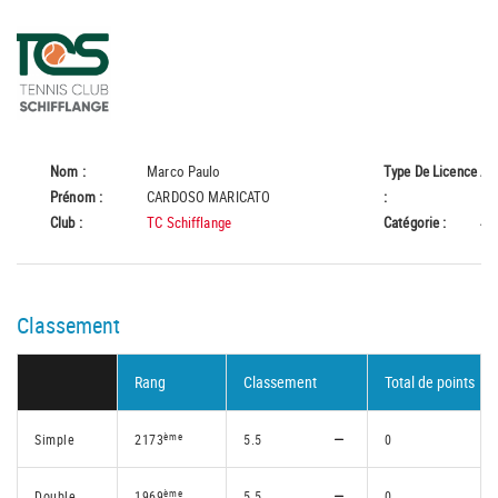
Nom :
Marco Paulo
Type De Licence
A
Prénom :
CARDOSO MARICATO
:
Club :
TC Schifflange
Catégorie :
45
Classement
Rang
Classement
Total de points
ème
Simple
2173
5.5
0
ème
Double
1969
5.5
0