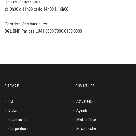
Heures d'ouvertures :
de 9h30 à 11h30 et de 14h00 à 16h00
Coordonnées bancaires :
BGL BNP Paribas LU41 0030 7000 0183 0000
SITEMAP
LIENS UTILES
FLT
Actualités
Clubs
Agenda
Classement
Médiathèque
Compétitions
Se connecter