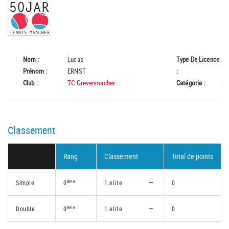
Nom :
Lucas
Type De Licence
A
Prénom :
ERNST
:
Club :
TC Grevenmacher
Catégorie :
Se
Classement
Rang
Classement
Total de points
ème
Simple
0
1.elite
0
ème
Double
0
1.elite
0