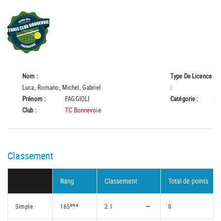
Nom :
Type De Licence
A
Luca, Romano, Michel, Gabriel
:
Prénom :
FAGGIOLI
Catégorie :
35
Club :
TC Bonnevoie
Classement
Rang
Classement
Total de points
ème
Simple
165
2.1
0