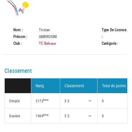
Nom :
Tristan
Type De Licence
A
Prénom :
AMBROSINI
:
Club :
TC Belvaux
Catégorie :
Se
Classement
Rang
Classement
Total de points
ème
Simple
2173
5.5
0
ème
Double
1969
5.5
0