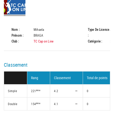
Nom :
Mihaela
Type De Licence
A
Prénom :
BRAGA
:
Club :
TC Cap on Line
Catégorie :
Se
Classement
Rang
Classement
Total de points
ème
Simple
221
4.2
0
ème
Double
154
4.1
0