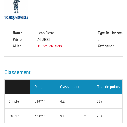
Nom :
Jean-Pierre
Type De Licence
A
Prénom :
AGUIRRE
:
Club :
TC Arquebusiers
Catégorie :
55
Classement
Rang
Classement
Total de points
ème
Simple
510
4.2
385
ème
Double
683
5.1
295