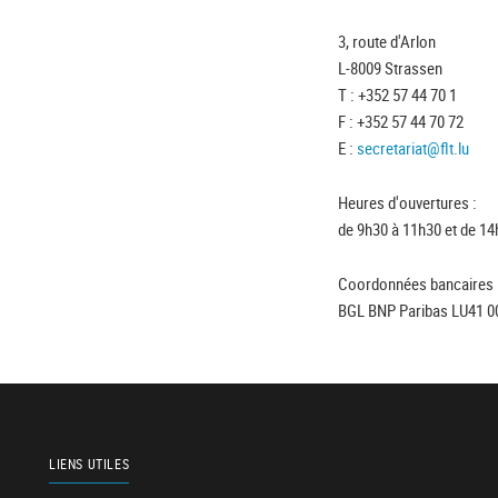
3, route d'Arlon
L-8009 Strassen
T : +352 57 44 70 1
F : +352 57 44 70 72
E :
secretariat@flt.lu
Heures d'ouvertures :
de 9h30 à 11h30 et de 14
Coordonnées bancaires 
BGL BNP Paribas LU41 0
LIENS UTILES