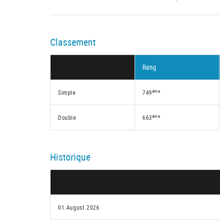
Classement
Rang
ème
Simple
749
ème
Double
663
Historique
01 August 2026