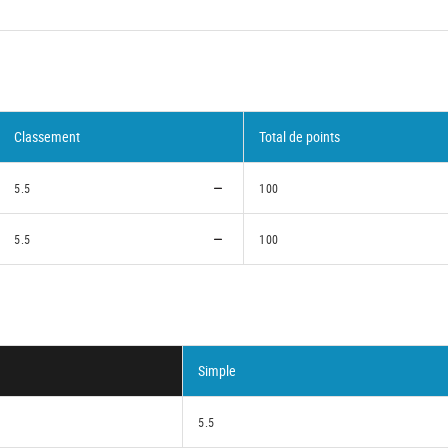
Classement
Total de points
5.5
100
5.5
100
Simple
5.5