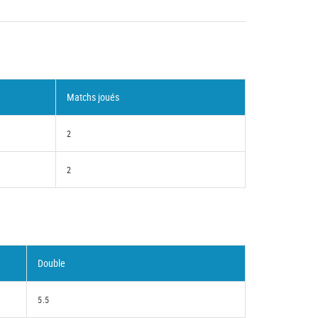
Matchs joués
2
2
Double
5.5