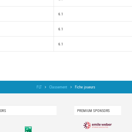
6.1
6.1
6.1
FLT
Classement
Fiche joueurs
SORS
PREMIUM SPONSORS