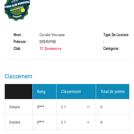
Nom :
Coralie Vinciane
Type De Licence
A
Prénom :
DEBRUYNE
:
Club :
TC Bonnevoie
Catégorie :
Se
Classement
Rang
Classement
Total de points
ème
Simple
0
2.1
0
ème
Double
0
2.1
0