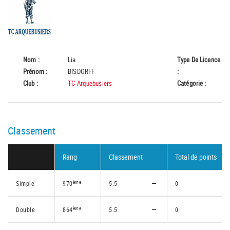
Nom :
Lia
Type De Licence
A
Prénom :
BISDORFF
:
Club :
TC Arquebusiers
Catégorie :
U1
Classement
Rang
Classement
Total de points
ème
Simple
970
5.5
0
ème
Double
864
5.5
0