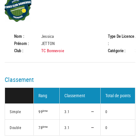
Nom :
Jessica
Type De Licence
A
Prénom :
JETTON
:
Club :
TC Bonnevoie
Catégorie :
35
Classement
Rang
Classement
Total de points
ème
Simple
99
3.1
0
ème
Double
78
3.1
0