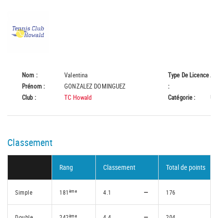
Nom :
Valentina
Type De Licence
A
Prénom :
GONZALEZ DOMINGUEZ
:
Club :
TC Howald
Catégorie :
U1
Classement
Rang
Classement
Total de points
ème
Simple
181
4.1
176
ème
Double
242
4.4
204