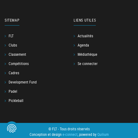
SITEMAP
LIENS UTILES
FLT
Actualités
Clubs
Agenda
Classement
Médiathèque
Compétitions
Se connecter
Cadres
Development Fund
Padel
Pickleball
© FLT - Tous droits réservés
Conception et design
e-connect
, powered by
Quilium