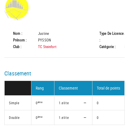
Nom :
Justine
Type De Licence
A
Prénom :
PYSSON
:
Club :
TC Steinfort
Catégorie :
Se
Classement
Rang
Classement
Total de points
ème
Simple
0
1.elite
0
ème
Double
0
1.elite
0