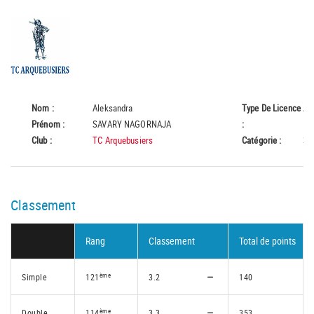
Nom :
Aleksandra
Type De Licence
A
Prénom :
SAVARY NAGORNAJA
:
Club :
TC Arquebusiers
Catégorie :
35
Classement
Rang
Classement
Total de points
ème
Simple
121
3.2
140
ème
Double
114
3.3
353