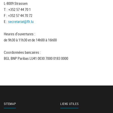
L-8009 Strassen
T : +352 57 44 70 1
F : +352 57 44 70 72
E :
secretariat@flt.lu
Heures d'ouvertures :
de 9h30 à 11h30 et de 14h00 à 16h00
Coordonnées bancaires :
BGL BNP Paribas LU41 0030 7000 0183 0000
SITEMAP
LIENS UTILES