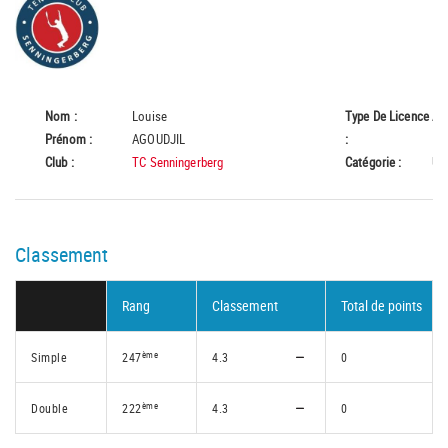
Nom :
Louise
Type De Licence
A
Prénom :
AGOUDJIL
:
Club :
TC Senningerberg
Catégorie :
U1
Classement
Rang
Classement
Total de points
ème
Simple
247
4.3
0
ème
Double
222
4.3
0