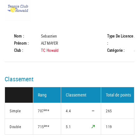
Nom :
Sebastien
Type De Licence
A
Prénom :
ALTMAYER
:
Club :
TC Howald
Catégorie :
45
Classement
Rang
Classement
Total de points
ème
Simple
707
4.4
265
ème
Double
715
5.1
119