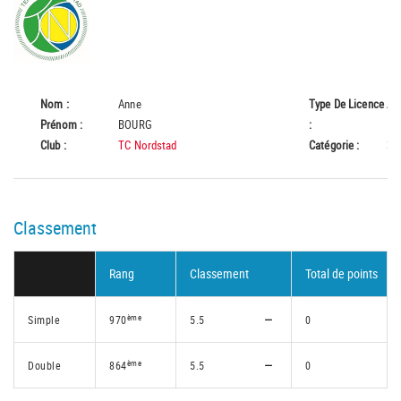
Nom :
Anne
Type De Licence
A
Prénom :
BOURG
:
Club :
TC Nordstad
Catégorie :
35
Classement
Rang
Classement
Total de points
ème
Simple
970
5.5
0
ème
Double
864
5.5
0