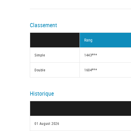
Classement
Rang
ème
Simple
1443
ème
Double
1604
Historique
01 August 2026