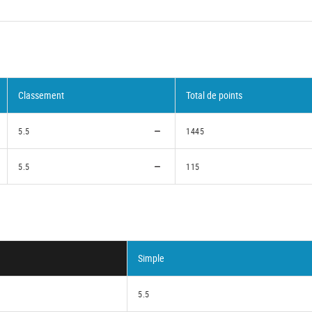
Classement
Total de points
5.5
1445
5.5
115
Simple
5.5