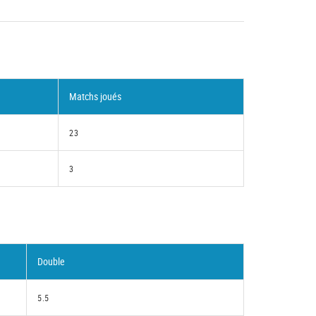
Matchs joués
23
3
Double
5.5