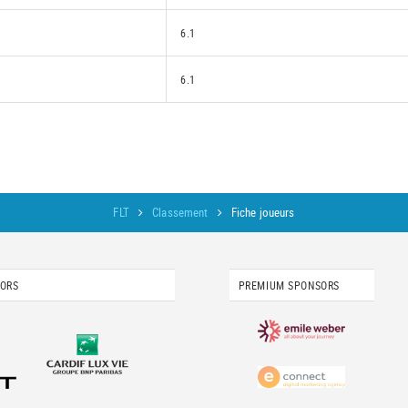
6.1
6.1
FLT
Classement
Fiche joueurs
SORS
PREMIUM SPONSORS