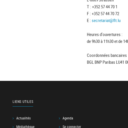
T : +352 57 44 70 1
F : +352 57 44 70 72
E :
secretariat@flt.lu
Heures d'ouvertures :
de 9h30 à 11h30 et de 14
Coordonnées bancaires 
BGL BNP Paribas LU41 0
LIENS UTILES
Actualités
Agenda
Médiathèque
Se connecter