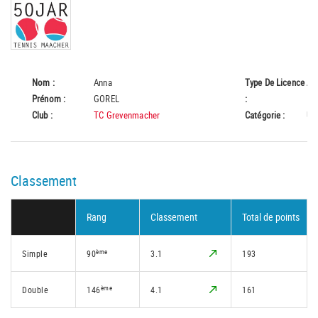
Nom :
Anna
Type De Licence
A
Prénom :
GOREL
:
Club :
TC Grevenmacher
Catégorie :
U1
Classement
Rang
Classement
Total de points
ème
Simple
90
3.1
193
ème
Double
146
4.1
161