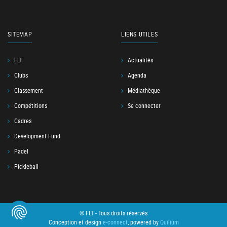
SITEMAP
LIENS UTILES
FLT
Actualités
Clubs
Agenda
Classement
Médiathèque
Compétitions
Se connecter
Cadres
Development Fund
Padel
Pickleball
© FLT - Tous droits réservés
Conception et design
e-connect
, powered by
Quilium