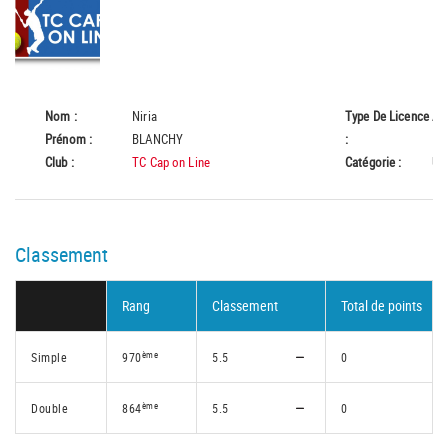
Nom :
Niria
Type De Licence
A
Prénom :
BLANCHY
:
Club :
TC Cap on Line
Catégorie :
U1
Classement
Rang
Classement
Total de points
ème
Simple
970
5.5
0
ème
Double
864
5.5
0