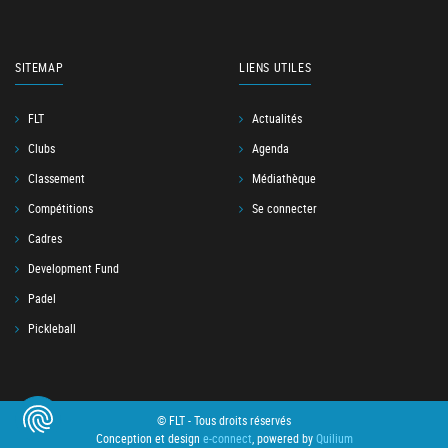
SITEMAP
LIENS UTILES
FLT
Actualités
Clubs
Agenda
Classement
Médiathèque
Compétitions
Se connecter
Cadres
Development Fund
Padel
Pickleball
© FLT - Tous droits réservés
Conception et design
e-connect
, powered by
Quilium