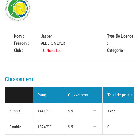
Nom :
Jasper
Type De Licence
A
Prénom :
ALBERSMEYER
:
Club :
TC Nordstad
Catégorie :
U8
Classement
Rang
Classement
Total de points
ème
Simple
1441
5.5
1465
ème
Double
1874
5.5
0