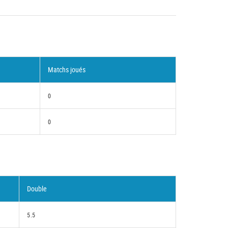
Matchs joués
0
0
Double
5.5