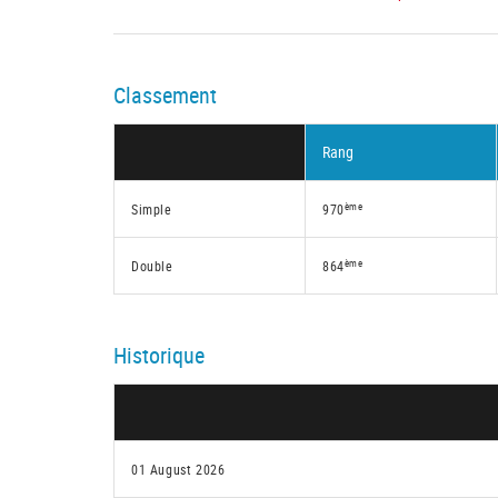
Classement
Rang
ème
Simple
970
ème
Double
864
Historique
01 August 2026