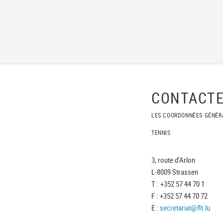
CONTACTE
LES COORDONNÉES GÉNÉR
TENNIS
3, route d'Arlon
L-8009 Strassen
T : +352 57 44 70 1
F : +352 57 44 70 72
E :
secretariat@flt.lu