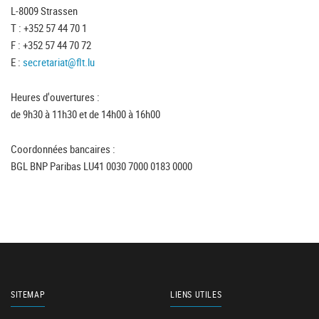
L-8009 Strassen
T : +352 57 44 70 1
F : +352 57 44 70 72
E :
secretariat@flt.lu
Heures d'ouvertures :
de 9h30 à 11h30 et de 14h00 à 16h00
Coordonnées bancaires :
BGL BNP Paribas LU41 0030 7000 0183 0000
SITEMAP
LIENS UTILES