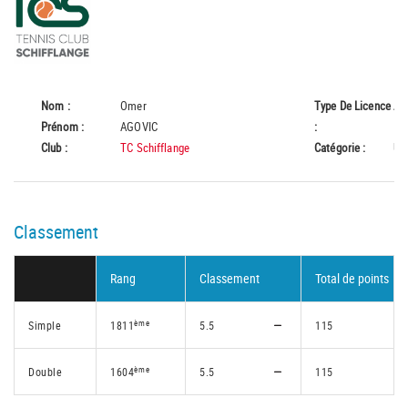
Nom :
Omer
Type De Licence
A
Prénom :
AGOVIC
:
Club :
TC Schifflange
Catégorie :
U1
Classement
Rang
Classement
Total de points
ème
Simple
1811
5.5
115
ème
Double
1604
5.5
115