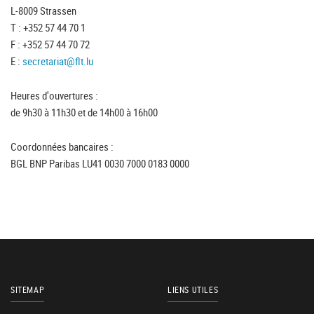
L-8009 Strassen
T : +352 57 44 70 1
F : +352 57 44 70 72
E :
secretariat@flt.lu
Heures d'ouvertures :
de 9h30 à 11h30 et de 14h00 à 16h00
Coordonnées bancaires :
BGL BNP Paribas LU41 0030 7000 0183 0000
SITEMAP
LIENS UTILES