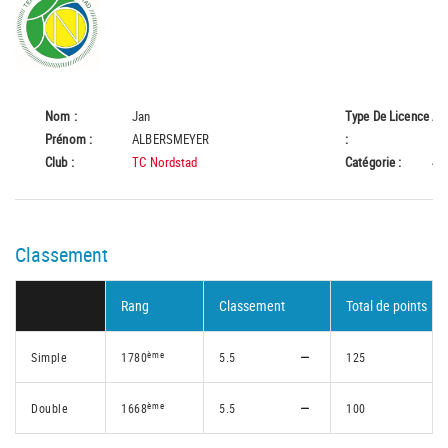
Nom :
Jan
Type De Licence
A
Prénom :
ALBERSMEYER
:
Club :
TC Nordstad
Catégorie :
45
Classement
Rang
Classement
Total de points
ème
Simple
1780
5.5
125
ème
Double
1668
5.5
100