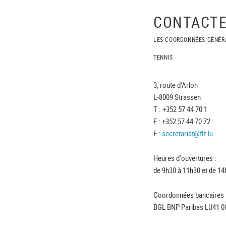
CONTACTE
LES COORDONNÉES GÉNÉR
TENNIS
3, route d'Arlon
L-8009 Strassen
T : +352 57 44 70 1
F : +352 57 44 70 72
E :
secretariat@flt.lu
Heures d'ouvertures :
de 9h30 à 11h30 et de 14
Coordonnées bancaires 
BGL BNP Paribas LU41 0