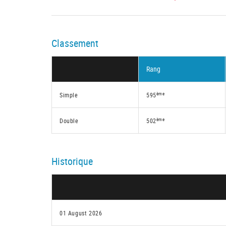
Classement
Rang
ème
Simple
595
ème
Double
502
Historique
01 August 2026