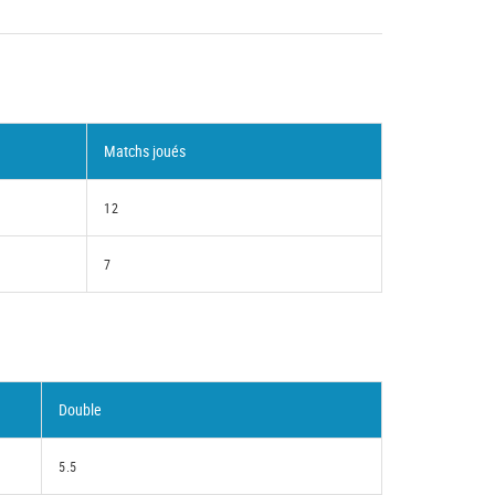
Matchs joués
12
7
Double
5.5