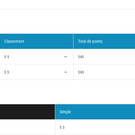
Classement
Total de points
5.5
545
5.5
565
Simple
5.5