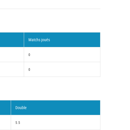
Matchs joués
0
0
Double
5.5