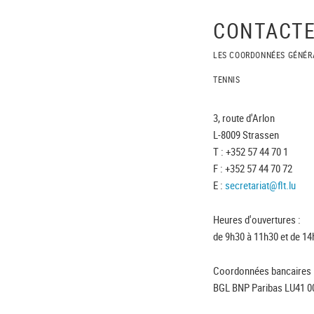
CONTACTE
LES COORDONNÉES GÉNÉR
TENNIS
3, route d'Arlon
L-8009 Strassen
T : +352 57 44 70 1
F : +352 57 44 70 72
E :
secretariat@flt.lu
Heures d'ouvertures :
de 9h30 à 11h30 et de 14
Coordonnées bancaires 
BGL BNP Paribas LU41 0