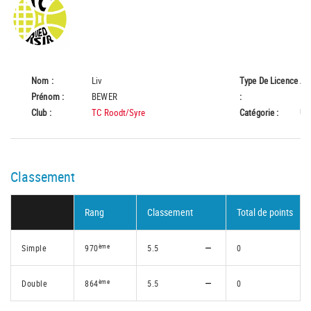
Nom :
Liv
Type De Licence
A
Prénom :
BEWER
:
Club :
TC Roodt/Syre
Catégorie :
U1
Classement
Rang
Classement
Total de points
ème
Simple
970
5.5
0
ème
Double
864
5.5
0