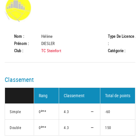
Nom :
Hélène
Type De Licence
A
Prénom :
DIESLER
:
Club :
TC Steinfort
Catégorie :
55
Classement
Rang
Classement
Total de points
ème
Simple
0
4.3
-60
ème
Double
0
4.3
150