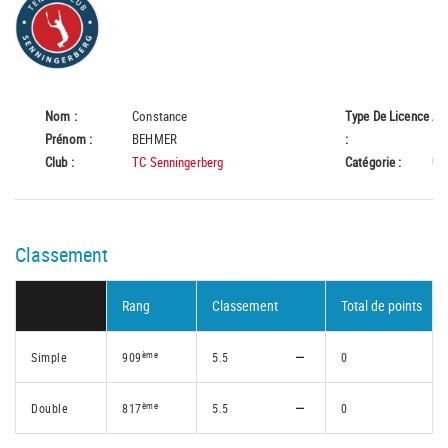
Nom :
Constance
Type De Licence
A
Prénom :
BEHMER
:
Club :
TC Senningerberg
Catégorie :
U1
Classement
Rang
Classement
Total de points
ème
Simple
909
5.5
0
ème
Double
817
5.5
0