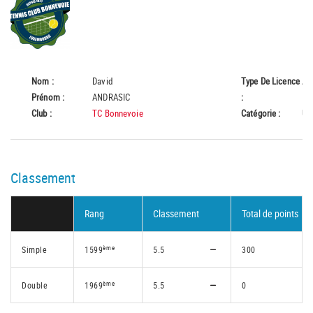
Nom :
David
Type De Licence
A
Prénom :
ANDRASIC
:
Club :
TC Bonnevoie
Catégorie :
U6
Classement
Rang
Classement
Total de points
ème
Simple
1599
5.5
300
ème
Double
1969
5.5
0