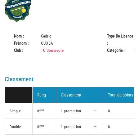
Nom :
Cedric
Type De Licence
A
Prénom :
OUOBA
:
Club :
TC Bonnevoie
Catégorie :
Se
Classement
Rang
Classement
Total de points
ème
Simple
0
1.promotion
0
ème
Double
0
1.promotion
0