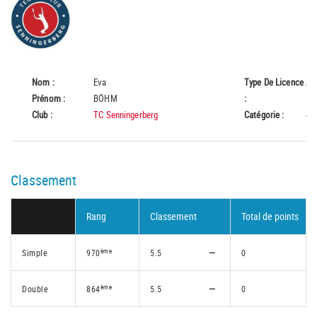
Nom :
Eva
Type De Licence
A
Prénom :
BÖHM
:
Club :
TC Senningerberg
Catégorie :
45
Classement
Rang
Classement
Total de points
ème
Simple
970
5.5
0
ème
Double
864
5.5
0