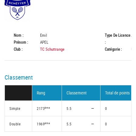
Nom :
Emil
Type De Licence
A
Prénom :
APEL
:
Club :
TC Schuttrange
Catégorie :
U1
Classement
Rang
Classement
Total de points
ème
Simple
2173
5.5
0
ème
Double
1969
5.5
0